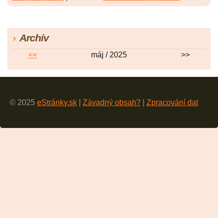
Archív
<<
máj / 2025
>>
© 2025
eStránky.sk
|
Závadný obsah?
|
Zpracování dat